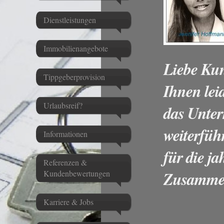
Dienstleistungen
Immobilienangebote
Liebe Ku
Tippgeberprovision
Ihnen leid
Urlaubsreif?
das Unte
weiterfü
Informationen
für die ja
Referenzen &
Zusammen
Kundenbewertungen
Karriere & Jobs